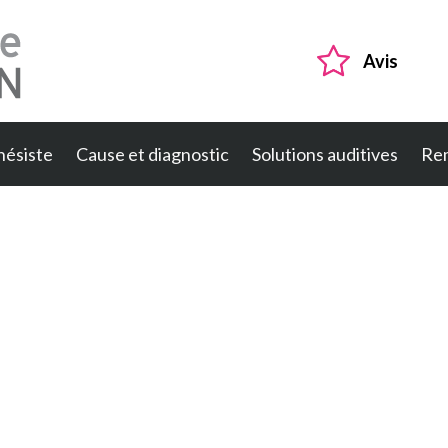
Avis
hésiste
Cause et diagnostic
Solutions auditives
Re